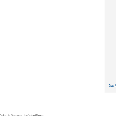
Das W
Colorlib
Powered by
WordPress