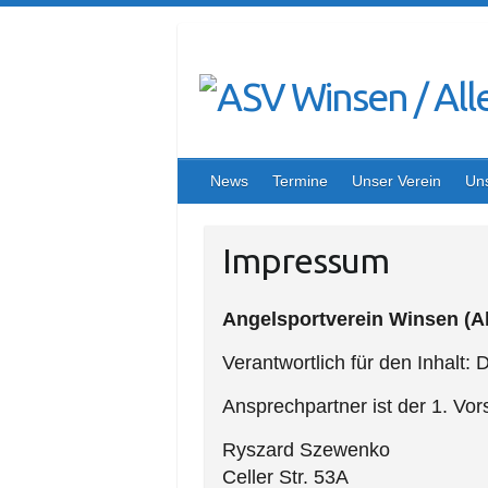
S
k
i
p
t
o
c
News
Termine
Unser Verein
Un
o
n
Impressum
t
e
n
Angelsportverein Winsen (All
t
Verantwortlich für den Inhalt:
Ansprechpartner ist der
1. Vor
Ryszard Szewenko
Celler Str. 53A