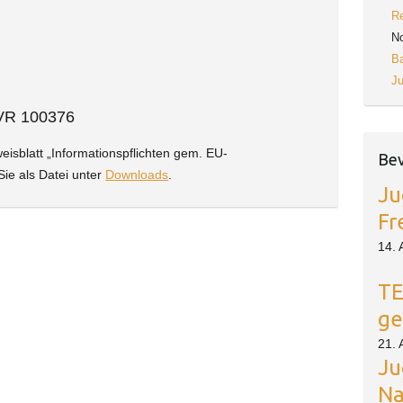
Re
N
Ba
J
 VR 100376
isblatt „Informationspflichten gem. EU-
Bev
ie als Datei unter
Downloads
.
Ju
Fr
14. 
TE
ge
21. 
Ju
Na