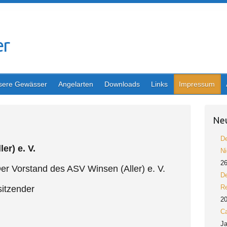
sere Gewässer
Angelarten
Downloads
Links
Impressum
Neu
De
er) e. V.
Ni
26
 Der Vorstand des ASV Winsen (Aller) e. V.
De
Re
sitzender
2
Ca
Ja