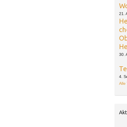
Wo
21. 
He
ch
Ob
He
30. 
Te
4. 
Alle
Akt