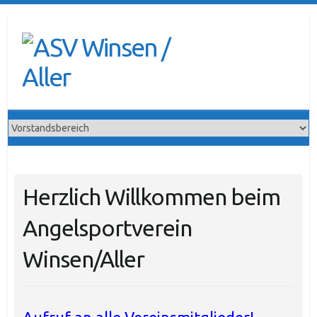
S
k
i
p
t
o
c
o
n
t
e
Herzlich Willkommen beim
n
t
Angelsportverein
Winsen/Aller